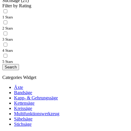
Stichsäge
(21)
Filter by Rating
1 Stars
2 Stars
3 Stars
4 Stars
5 Stars
Search
Categories Widget
Äxte
Bandsäge
Kapp- & Gehrungssäge
Kettensäge
Kreissäge
Multifunktionswerkzeug
Säbelsäge
Stichsäge