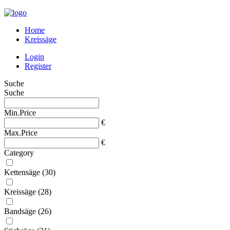
Home
Kreissäge
Login
Register
Suche
Suche
Min.Price
€
Max.Price
€
Category
Kettensäge
(30)
Kreissäge
(28)
Bandsäge
(26)