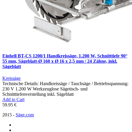
Einhell BT-CS 1200/1 Handkreissäge, 1.200 W, Schnitttiefe 90°
55 mm, Sägeblatt-Ø 160 x Ø 16 x 2,5 mm / 24 Zähne, inkl.
Sägeblatt
Kreissäge
Technische Details: Handkreissäge / Tauchsäge / Betriebsspannung:
230 V 1.200 W Werkzeuglose Sägetisch- und
Schnitttiefenverstellung inkl. Sägeblatt
Add to Cart
59.95 €
2015 -
Säge.com