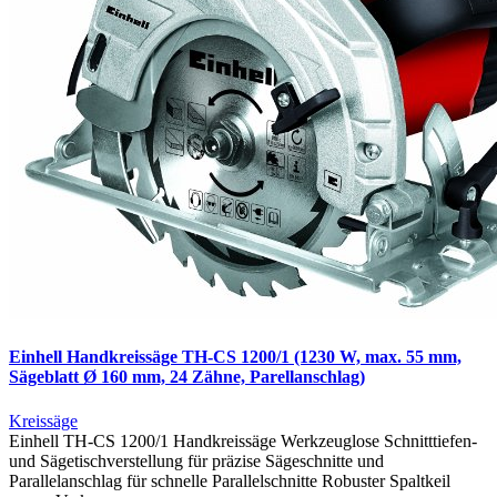
Einhell Handkreissäge TH-CS 1200/1 (1230 W, max. 55 mm,
Sägeblatt Ø 160 mm, 24 Zähne, Parellanschlag)
Kreissäge
Einhell TH-CS 1200/1 Handkreissäge Werkzeuglose Schnitttiefen-
und Sägetischverstellung für präzise Sägeschnitte und
Parallelanschlag für schnelle Parallelschnitte Robuster Spaltkeil