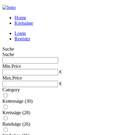
Home
Kreissäge
Login
Register
Suche
Suche
Min.Price
€
Max.Price
€
Category
Kettensäge
(30)
Kreissäge
(28)
Bandsäge
(26)